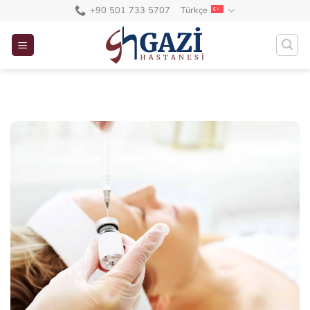
İçeriğe
+90 501 733 5707
Türkçe
atla