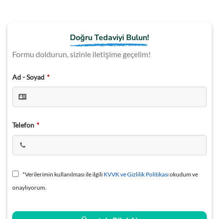
Doğru Tedaviyi Bulun!
Formu doldurun, sizinle iletişime geçelim!
Ad - Soyad
*
Email
Telefon
*
*
*Verilerimin kullanılması ile ilgili
KVVK ve Gizlilik Politikası
okudum ve
onaylıyorum.