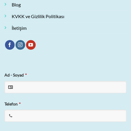
Blog
KVKK ve Gizlilik Politikası
İletişim
Ad - Soyad
*
Your
Telefon
*
Website
*