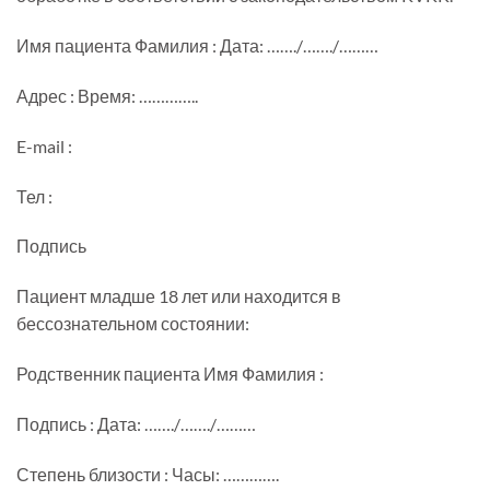
Имя пациента Фамилия : Дата: ……./……./………
Адрес : Время: …………..
E-mail :
Тел :
Подпись
Пациент младше 18 лет или находится в
бессознательном состоянии:
Родственник пациента Имя Фамилия :
Подпись : Дата: ……./……./………
Степень близости : Часы: ………….